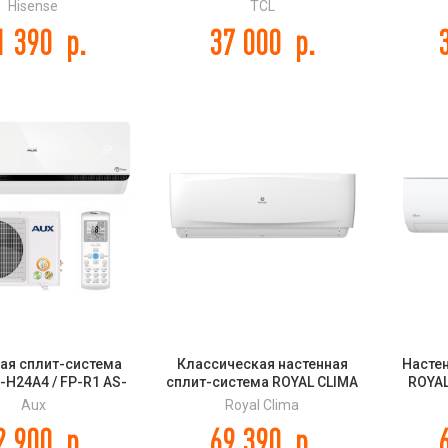
ого типа) Hisense
ELITE
Co
Hisense
TCL
W4RBTKB02 серии
A
1 390
р.
37 000
р.
 FREE MATCH DC
Inverter R32
ая сплит-система
Классическая настенная
Насте
H24A4 / FP-R1 AS-
сплит-система ROYAL CLIMA
ROYAL
FP-R1 PRIME ON/OFF
серии VELA NUOVA RC-
Aux
Royal Clima
VX70HN
2 900
р.
69 390
р.