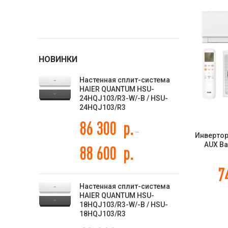
GREE
9
HAIER
18
Hisense
НОВИНКИ
7
Настенная сплит-система
Kentatsu
7
HAIER QUANTUM HSU-
24HQJ103/R3-W/-B / HSU-
Royal Clima
10
24HQJ103/R3
86 300
р.
TCL
7
–
Инвертор
AUX Ba
88 600
р.
H24A4/С
7
Настенная сплит-система
HAIER QUANTUM HSU-
18HQJ103/R3-W/-B / HSU-
18HQJ103/R3