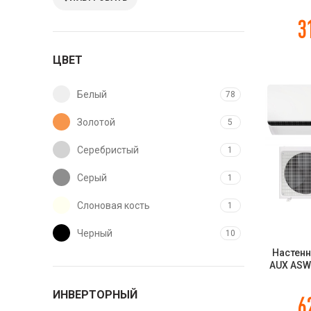
настенн
AMS-24U
3
Zoom
ЦВЕТ
Белый
78
Золотой
5
Серебристый
1
Серый
1
Слоновая кость
1
Черный
10
Настенн
AUX ASW-
H24A4 / 
ИНВЕРТОРНЫЙ
6