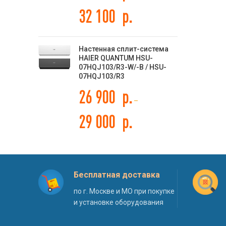
32 100
р.
Настенная сплит-система
HAIER QUANTUM HSU-
07HQJ103/R3-W/-B / HSU-
07HQJ103/R3
26 900
р.
–
29 000
р.
Бесплатная доставка
по г. Москве и МО при покупке
и установке оборудования