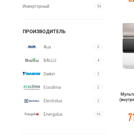
Инверторный
56
ПРОИЗВОДИТЕЛЬ
Aux
5
BALLU
4
Daikin
2
Ecoclima
2
Мульт
(внутр
Electrolux
2
Flex
AS70S
7
Energolux
16
Funai
5