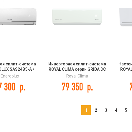
ая сплит-система
Инверторная сплит-система
Насте
LUX SAS24B5-A /
ROYAL CLIMA серии GRIDA DC
ROYAL
4B5-A BASEL 5
EU INVERTER RCI-GR65HN
Energolux
Royal Clima
7 300
р.
79 350
р.
1
2
3
4
5