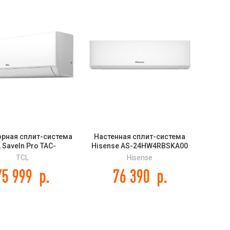
орная сплит-система
Настенная сплит-система
 SaveIn Pro TAC-
Hisense AS-24HW4RBSKA00
SA24HS/ZA
CITY 2.0 Classic A
TCL
Hisense
75 999
р.
76 390
р.