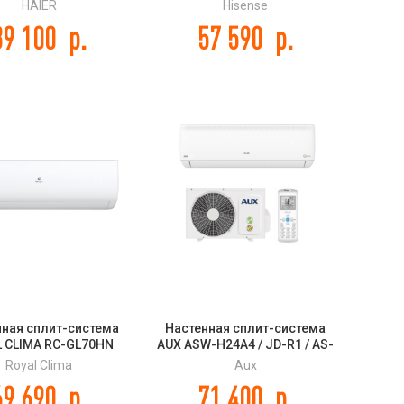
ral Super Match
ZOOM 2.0 Classic A
HAIER
Hisense
S70PS1HRA-M
39 100
р.
57 590
р.
нная сплит-система
Настенная сплит-система
 CLIMA RC-GL70HN
AUX ASW-H24A4 / JD-R1 / AS-
GLORIA
H24A4 / JD-R1 J ON-OFF
Royal Clima
Aux
69 690
р.
71 400
р.