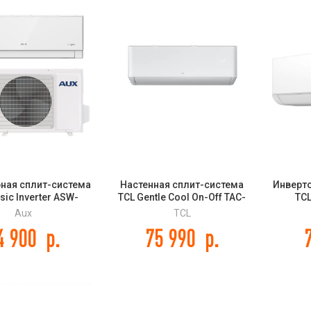
ная сплит-система
Настенная сплит-система
Инверт
sic Inverter ASW-
TCL Gentle Cool On-Off TAC-
TCL
B-R2DI /AS-H24A4/
TP24ONF/R
Aux
TCL
СB-R2DI
4 900
р.
75 990
р.