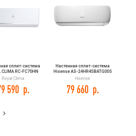
нная сплит-система
Настенная сплит-система
 CLIMA RC-FC70HN
Hisense AS-24HR4SBATG005
FELICITA
NEO Premium Classic A
Royal Clima
Hisense
79 590
р.
79 660
р.