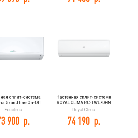
нная сплит-система
Настенная сплит-система
ma Grand line On-Off
ROYAL CLIMA RC-TWL70HN
TC24/AA-4R1 / EC-
TRIUMPH LITE
Ecoclima
Royal Clima
TC24/A-4R1
73 900
р.
74 190
р.