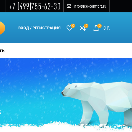
+7 (499)755-62-30
info@ice-comfort.ru
0
0
0
0
Р.
ВХОД / РЕГИСТРАЦИЯ
КТЫ
Е