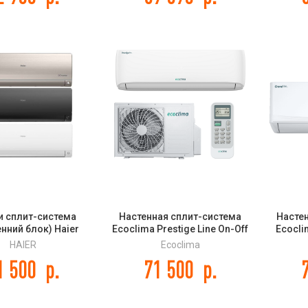
и сплит-система
Настенная сплит-система
Насте
енний блок) Haier
Ecoclima Prestige Line On-Off
Ecocli
is Super Match
ECW-HE24/BB-4R2 / EC-
ECW-
HAIER
Ecoclima
2SF3FA-W/-G/-B
HE24/B-4R2
1 500
р.
71 500
р.