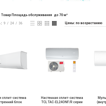
Товар Площадь обслуживания
до 70 м²
ь
9
24
36
и сплит-система
Настенная сплит-система
Муль
утренний блок
TCL TAC-EL24ONF/R серии
(внут