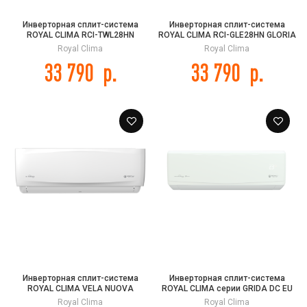
Инверторная сплит-система
Инверторная сплит-система
ROYAL CLIMA RCI-TWL28HN
ROYAL CLIMA RCI-GLE28HN GLORIA
TRIUMPH LITE Inverter
2.0 Inverter
Royal Clima
Royal Clima
33 790
р.
33 790
р.
Инверторная сплит-система
Инверторная сплит-система
ROYAL CLIMA VELA NUOVA
ROYAL CLIMA серии GRIDA DC EU
INVERTER RCI-VXI28HN
INVERTER RCI-GRC28HN
Royal Clima
Royal Clima