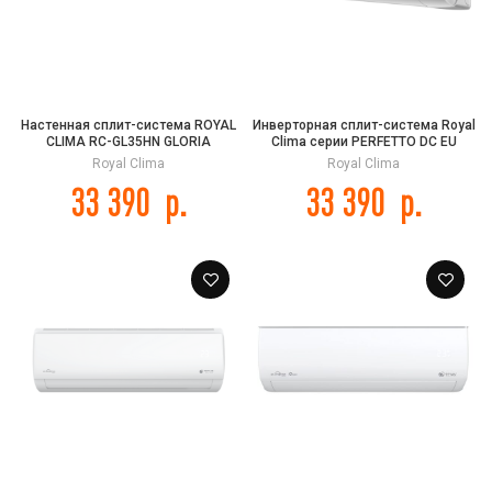
Настенная сплит-система ROYAL
Инверторная сплит-система Royal
CLIMA RC-GL35HN GLORIA
Clima серии PERFETTO DC EU
Inverter 2025 RCI-PFD24HN
Royal Clima
Royal Clima
33 390
р.
33 390
р.