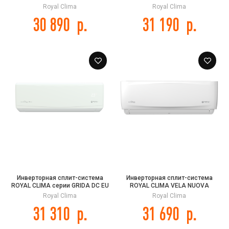
2025 Wi-Fi
2.0 Inverter
Royal Clima
Royal Clima
30 890
р.
31 190
р.
Инверторная сплит-система
Инверторная сплит-система
ROYAL CLIMA серии GRIDA DC EU
ROYAL CLIMA VELA NUOVA
INVERTER RCI-GR22HN
INVERTER RCI-VXI22HN
Royal Clima
Royal Clima
31 310
р.
31 690
р.