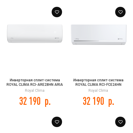
Инверторная сплит-система
Инверторная сплит-система
ROYAL CLIMA RCI-ARE28HN ARIA
ROYAL CLIMA RCI-FCE24HN
2.0 DC Inverter
FELICITA Inverter
Royal Clima
Royal Clima
32 190
р.
32 190
р.