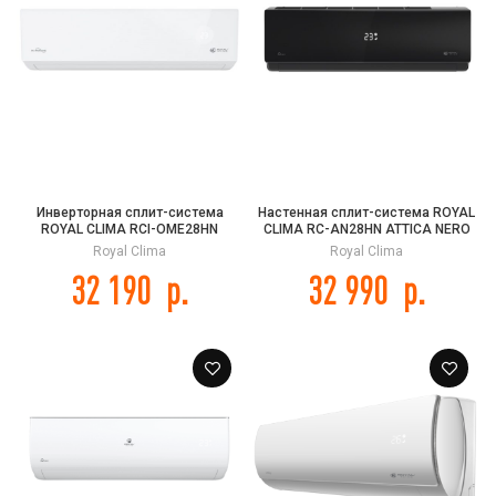
Инверторная сплит-система
Настенная сплит-система ROYAL
ROYAL CLIMA RCI-OME28HN
CLIMA RC-AN28HN ATTICA NERO
OPTIMUM 2.0 Inverter
Royal Clima
Royal Clima
32 190
р.
32 990
р.