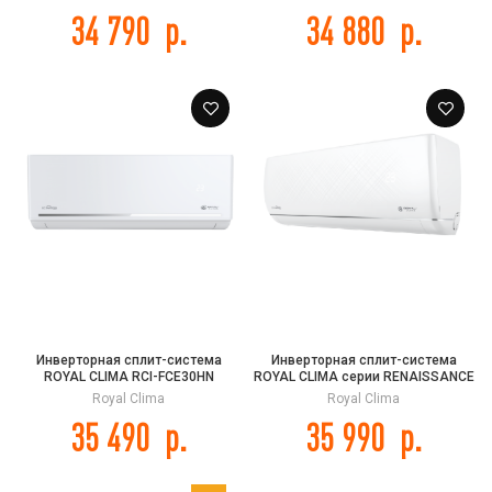
34 790
р.
34 880
р.
Инверторная сплит-система
Инверторная сплит-система
ROYAL CLIMA RCI-FCE30HN
ROYAL CLIMA серии RENAISSANCE
FELICITA Inverter
DC EU INVERTER 2024 RCI-
Royal Clima
Royal Clima
RNС24HN
35 490
р.
35 990
р.