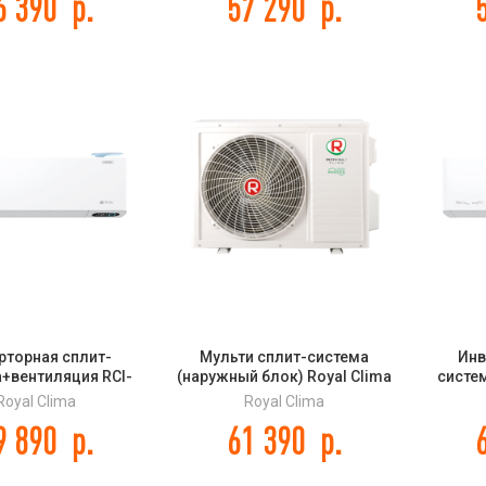
6 390
р.
57 290
р.
рторная сплит-
Мульти сплит-система
Инв
+вентиляция RCI-
(наружный блок) Royal Clima
систе
HN ROYAL FRESH
2DFM-14HN/OUT серии MULTI
RFS3
Royal Clima
Royal Clima
ARD FULL DC EU
GAMMA EU ERP Inverter
STA
9 890
р.
61 390
р.
Inverter