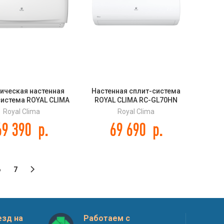
ическая настенная
Настенная сплит-система
система ROYAL CLIMA
ROYAL CLIMA RC-GL70HN
и VELA NUOVA RC-
GLORIA
Royal Clima
Royal Clima
VX70HN
69 390
р.
69 690
р.
6
7
зд на
Работаем с