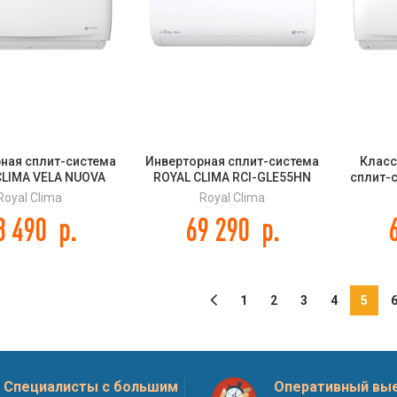
ная сплит-система
Инверторная сплит-система
Класс
CLIMA VELA NUOVA
ROYAL CLIMA RCI-GLE55HN
сплит-
TER RCI-VXI55HN
GLORIA 2.0 Inverter
сери
Royal Clima
Royal Clima
8 490
р.
69 290
р.
1
2
3
4
5
Специалисты с большим
Оперативный вые