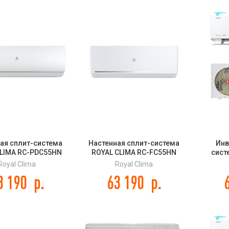
ая сплит-система
Настенная сплит-система
Инв
CLIMA RC-PDC55HN
ROYAL CLIMA RC-FC55HN
сист
ORA 2025 Wi-Fi
FELICITA
CLIMA
Royal Clima
Royal Clima
FRESH
3 190
р.
63 190
р.