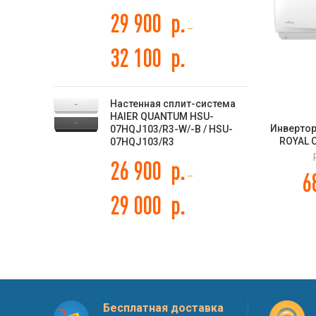
29 900
р.
–
32 100
р.
Настенная сплит-система
HAIER QUANTUM HSU-
Инвертор
07HQJ103/R3-W/-B / HSU-
ROYAL 
07HQJ103/R3
INVER
26 900
р.
6
–
29 000
р.
Бесплатная доставка