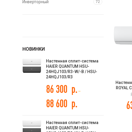
Инверторный
72
НОВИНКИ
Настенная сплит-система
HAIER QUANTUM HSU-
24HQJ103/R3-W/-B / HSU-
24HQJ103/R3
Настенн
86 300
р.
ROYAL 
–
PAND
88 600
р.
6
Настенная сплит-система
HAIER QUANTUM HSU-