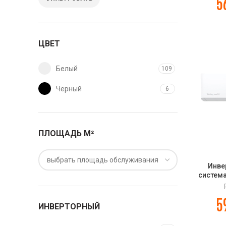
5
ЦВЕТ
Белый
109
Черный
6
ПЛОЩАДЬ М²
выбрать площадь обслуживания
Инве
система
RFS28
STAND
5
ИНВЕРТОРНЫЙ