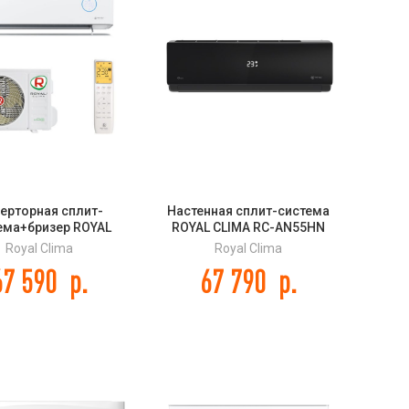
ерторная сплит-
Настенная сплит-система
ема+бризер ROYAL
ROYAL CLIMA RC-AN55HN
 RCI-RF40HN ROYAL
ATTICA NERO
Royal Clima
Royal Clima
 Full DC EU Inverter
67 590
р.
67 790
р.