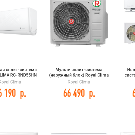
ая сплит-система
Мульти сплит-система
Инв
CLIMA RC-RND55HN
(наружный блок) Royal Clima
сист
SANCE 2025 Wi-Fi
2RMN-18HN / OUT серии
CLIMA
Royal Clima
Royal Clima
MULTI FLEXI EU ERP
FRESH
6 190
р.
66 490
р.