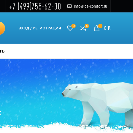
+7 (499)755-62-30
info@ice-comfort.ru
0
0
0
0
Р.
ВХОД / РЕГИСТРАЦИЯ
КТЫ
Е