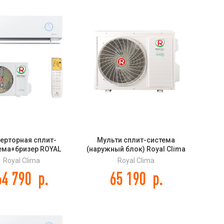
ерторная сплит-
Мульти сплит-система
ема+бризер ROYAL
(наружный блок) Royal Clima
 RCI-RF30HN ROYAL
2TFM-17HN/OUT серии MULTI
Royal Clima
Royal Clima
 Full DC EU Inverter
GAMMA EU ERP Inverter
64 790
р.
65 190
р.