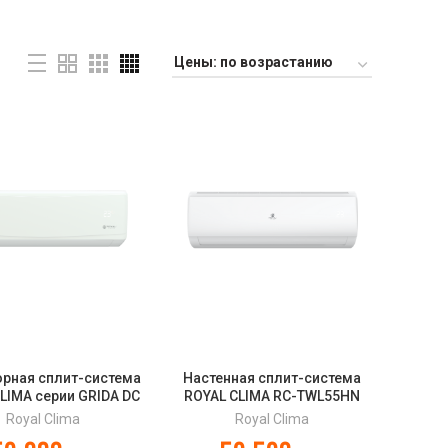
орная сплит-система
Настенная сплит-система
LIMA серии GRIDA DC
ROYAL CLIMA RC-TWL55HN
VERTER RCI-GR50HN
TRIUMPH LITE
Royal Clima
Royal Clima