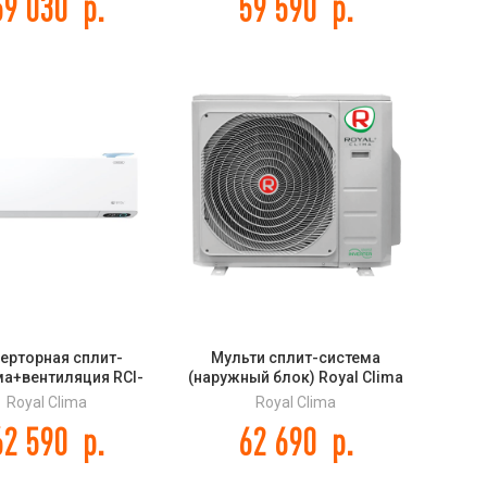
59 030
р.
59 590
р.
ерторная сплит-
Мульти сплит-система
ма+вентиляция RCI-
(наружный блок) Royal Clima
5HN ROYAL FRESH
2RMN-14HN / OUT серии
Royal Clima
Royal Clima
NDARD FULL DC EU
MULTI FLEXI EU ERP
62 590
р.
62 690
р.
Inverter