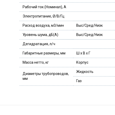
Рабочий ток (Номинал), A
Электропитание, Ø/В/Гц
Расход воздуха, м3/мин
Выс/Сред/Низк
Уровень шума, дБ(А)
Выс/Сред/Низк
Дегидратация, л/ч
Габаритные размеры, мм
Ш х В х Г
Масса нетто, кг
Корпус
Жидкость
Диаметры трубопроводов,
мм
Газ