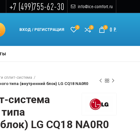
+7 (499)755-62-30
info@ice-comfort.ru
0
0
0
0
Р.
ВХОД / РЕГИСТРАЦИЯ
КТЫ
и сплит-система
ого типа (внутренний блок) LG CQ18 NA0R0
т-система
 типа
 блок) LG CQ18 NA0R0