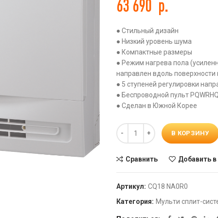
63 690
р.
● Стильный дизайн
● Низкий уровень шума
● Компактные размеры
● Режим нагрева пола (усилен
направлен вдоль поверхности 
● 5 ступеней регулировки нап
● Беспроводной пульт PQWRHQ0
● Сделан в Южной Корее
Количество
В КОРЗИНУ
Сравнить
Добавить в
Артикул:
CQ18 NA0R0
Категория:
Мульти сплит-сист