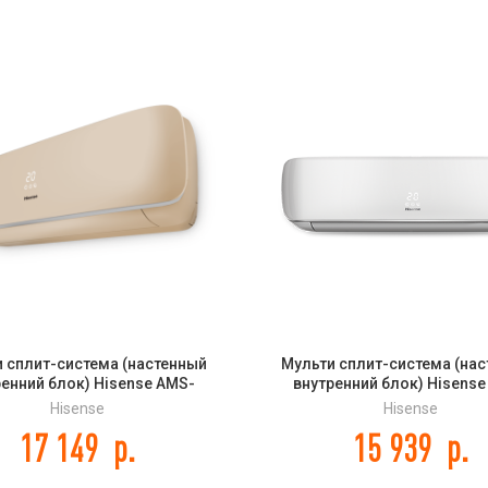
 сплит-система (настенный
Мульти сплит-система (на
ренний блок) Hisense AMS-
внутренний блок) Hisense
R4SVETG67(C) DC Inverter
12UR4SVETG67 DC Inver
Hisense
Hisense
17 149
р.
15 939
р.