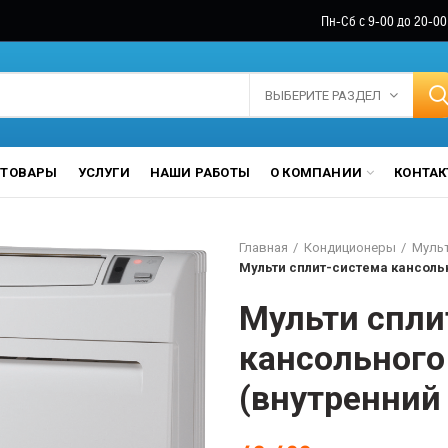
Пн-Сб с 9-00 до 20-00
ВЫБЕРИТЕ РАЗДЕЛ
ТОВАРЫ
УСЛУГИ
НАШИ РАБОТЫ
О КОМПАНИИ
КОНТА
Главная
Кондиционеры
Мульт
Мульти сплит-система кансольн
Мульти спли
кансольного
(внутренний