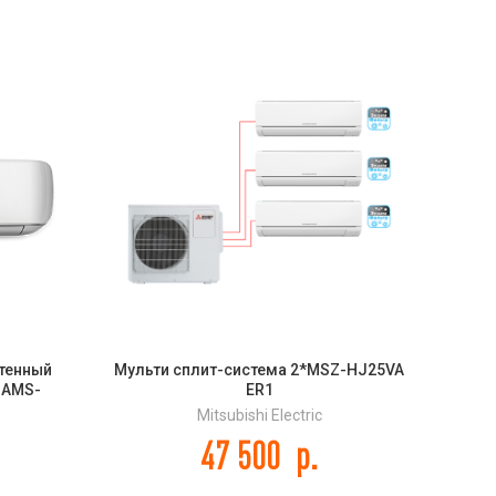
стенный
Мульти сплит-система 2*MSZ-HJ25VA
Мул
 AMS-
ER1
вн
ter
Mitsubishi Electric
47 500
р.