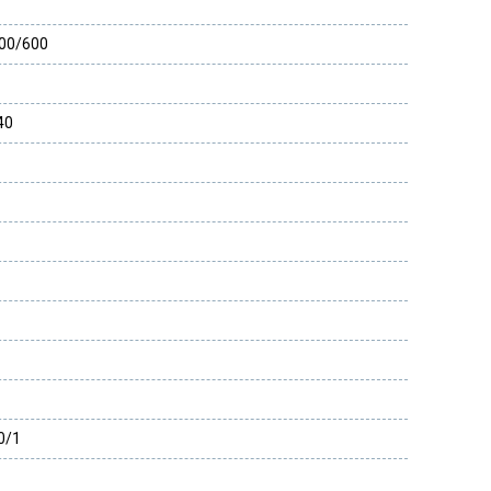
00/600
40
0/1