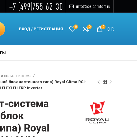
+7 (499)755-62-30
info@ice-comfort.ru
0
0
0
0
Р.
ВХОД / РЕГИСТРАЦИЯ
КТЫ
и сплит-система
ий блок настенного типа) Royal Clima RCI-
LEXI EU ERP Inverter
т-система
 блок
ипа) Royal