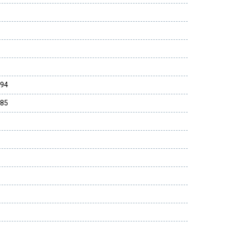
194
285