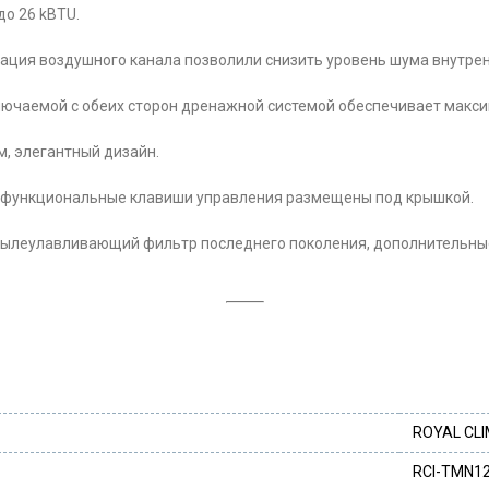
о 26 kBTU.
ция воздушного канала позволили снизить уровень шума внутренне
лючаемой с обеих сторон дренажной системой обеспечивает макс
, элегантный дизайн.
, функциональные клавиши управления размещены под крышкой.
леулавливающий фильтр последнего поколения, дополнительные фи
ROYAL CL
RCI-TMN1