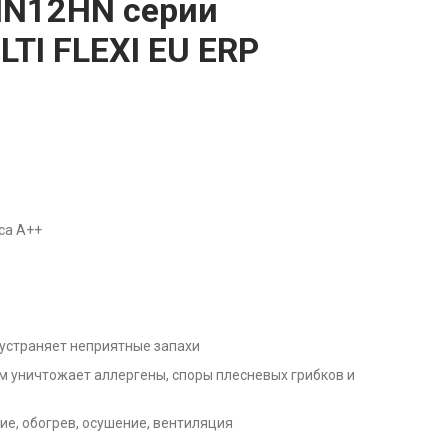
MN12HN серии
TI FLEXI EU ERP
са А++
устраняет неприятные запахи
м уничтожает аллергены, споры плесневых грибков и
ие, обогрев, осушение, вентиляция