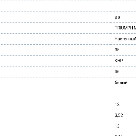
–
да
TRIUMPH MU
Настенны
35
КНР
36
белый
12
3,52
13