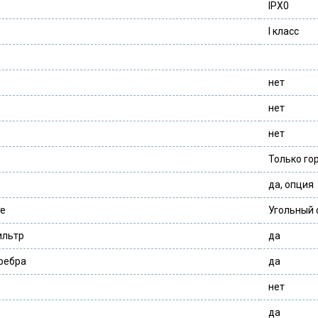
IPX0
I класс
нет
нет
нет
Только го
да, опция
те
Угольный 
ильтр
да
ребра
да
нет
да