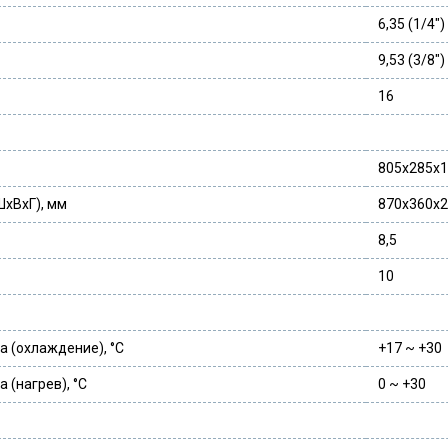
6,35 (1/4″)
9,53 (3/8″)
16
805x285x
ШxВxГ), мм
870x360x
8,5
10
 (охлаждение), °C
+17 ~ +30
 (нагрев), °C
0 ~ +30