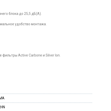
го блока до 25,5 дБ(А).
имальное удобство монтажа.
льтры Active Carbone и Silver Ion.
IMA
2HN