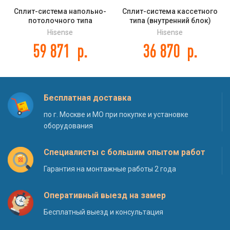
Сплит-система напольно-
Сплит-система кассетного
потолочного типа
типа (внутренний блок)
(внутренний блок) Hisense
Hisense AUC-24UR4S1GA DC
Hisense
Hisense
AUV-48UR4SC DC INVERTER
INVERTER
59 871
р.
36 870
р.
Бесплатная доставка
по г. Москве и МО при покупке и установке
оборудования
Специалисты с большим опытом работ
Гарантия на монтажные работы 2 года
Оперативный выезд на замер
Бесплатный выезд и консультация