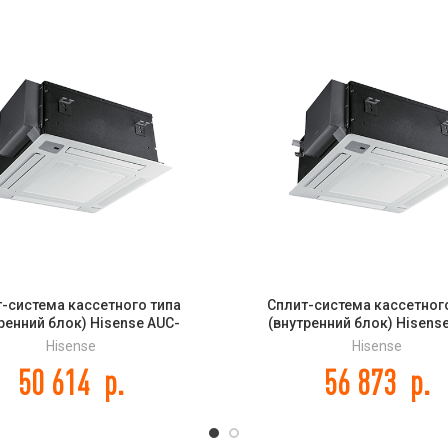
-система кассетного типа
Сплит-система кассетног
ренний блок) Hisense AUC-
(внутренний блок) Hisens
6UR4SGA DC INVERTER
48UX4SFA DC INVERTE
Hisense
Hisense
50 614
р.
56 873
р.