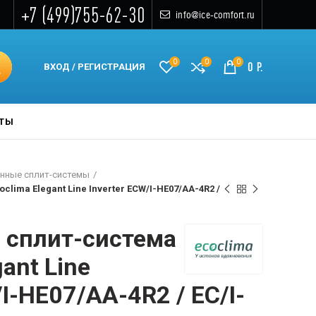
+7 (499)755-62-30
info@ice-comfort.ru
0
0
0
0
Р.
ВХОД / РЕГИСТРАЦИЯ
КТЫ
нные сплит-системы
lima Elegant Line Inverter ECW/I-HE07/AA-4R2 /
 сплит-система
ant Line
/I-HE07/AA-4R2 / EC/I-