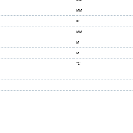
мм
кг
мм
м
м
°С