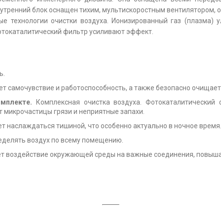
утренний блок оснащен тихим, мультискоростным вентилятором, 
вые технологии очистки воздуха. Ионизированный газ (плазма) 
отокаталитический фильтр усиливают эффект.
ь.
т самочувствие и работоспособность, а также безопасно очищает
мплекте.
Комплексная очистка воздуха. Фотокаталитический 
т микрочастицы грязи и неприятные запахи.
т наслаждаться тишиной, что особенно актуально в ночное время
еделять воздух по всему помещению.
 воздействие окружающей среды на важные соединения, повыша