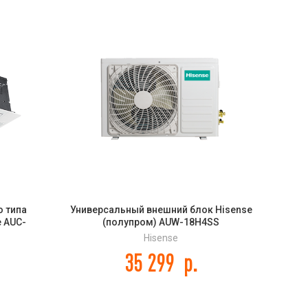
о типа
Универсальный внешний блок Hisense
Сп
e AUC-
(полупром) AUW-18H4SS
(в
R
Hisense
35 299
р.