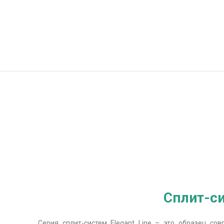
Сплит-си
Серия сплит-систем Elegant Line – это образец с