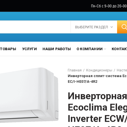
Пн-Сб с 9-00 до 20-00
ВЫБЕРИТЕ РАЗДЕЛ
ТОВАРЫ
УСЛУГИ
НАШИ РАБОТЫ
О КОМПАНИИ
КОНТА
Главная
Кондиционеры
Насте
Инверторная сплит-система Ecoc
EC/I-HE07/A-4R2
Инверторная
Ecoclima Eleg
Inverter ECW