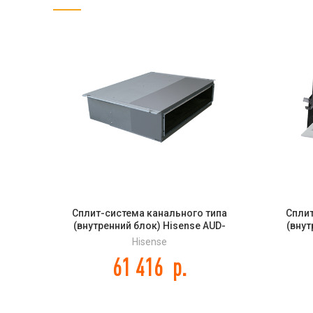
Сплит-система канального типа
Сплит
(внутренний блок) Hisense AUD-
(внут
60UX4SHH DC INVERTER
3
Hisense
61 416
р.