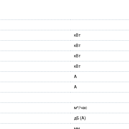
кВт
кВт
кВт
кВт
A
A
м³/час
дБ (А)
мм