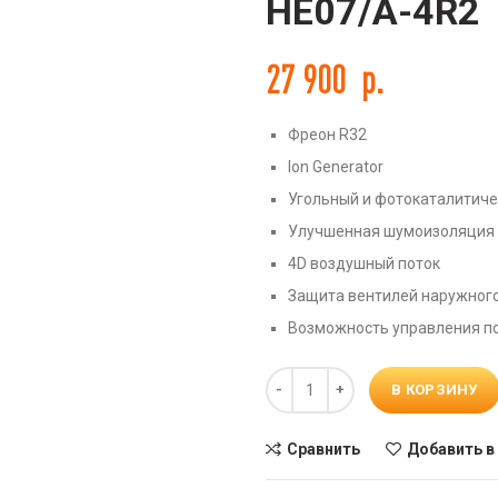
HE07/A-4R2
27 900
р.
Фреон R32
ть
Ion Generator
Угольный и фотокаталитиче
Улучшенная шумоизоляция
4D воздушный поток
Защита вентилей наружного
Возможность управления по 
Количество
В КОРЗИНУ
Сравнить
Добавить в