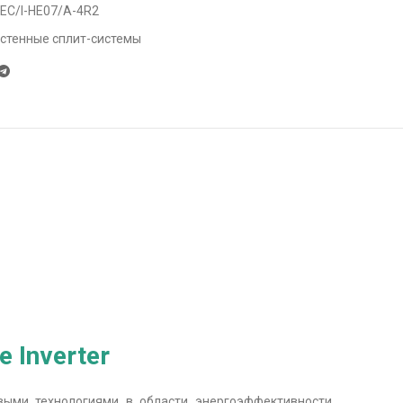
 EC/I-HE07/A-4R2
стенные сплит-системы
 Inverter
выми технологиями в области энергоэффективности,