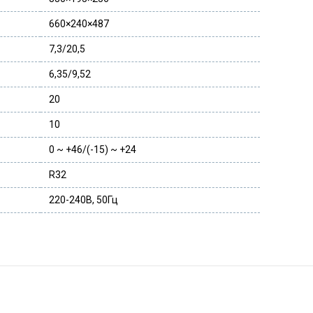
660×240×487
7,3/20,5
6,35/9,52
20
10
0 ~ +46/(-15) ~ +24
R32
220-240В, 50Гц