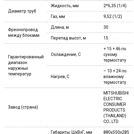
Жидкость, мм
2*6,35 (1/4)
Диаметр труб
Газ, мм
9,52 (1/2)
Длина, м
30
Фреонопровод
между блоками
Перепад высот, м
15
+ 15 + 46 по
Охлаждение, С
сухому
Гарантированный
термостату
диапазон
наружных
– 10 + 24 по
температур
Нагрев, С
влажному
термостату
MITSHUBISHI
ELECTRIC
CONSUMER
Завод (страна)
PRODUCTS
(THAILAND)
CO., LTD
Габариты: ШхВхГ, мм
880x550x285