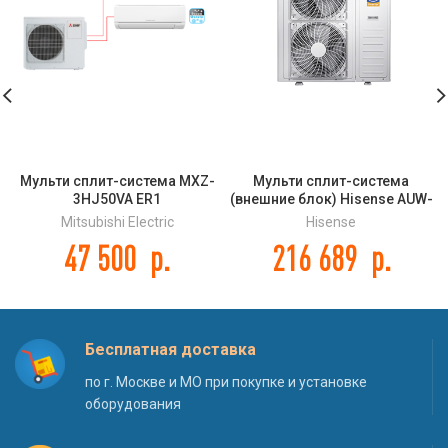
Мульти сплит-система MXZ-
Мульти сплит-система
3HJ50VA ER1
(внешние блок) Hisense AUW-
60U6SP DC Inverter
Mitsubishi Electric
Hisense
47 500
р.
216 689
р.
Бесплатная доставка
по г. Москве и МО при покупке и установке
оборудования