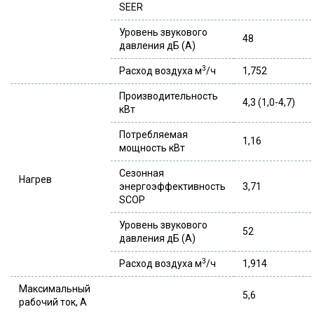
SEER
Уровень звукового
48
давления дБ (А)
3
Расход воздуха м
/ч
1,752
Производительность
4,3 (1,0-4,7)
кВт
Потребляемая
1,16
мощность кВт
Сезонная
Нагрев
энергоэффективность
3,71
SCOP
Уровень звукового
52
давления дБ (А)
3
Расход воздуха м
/ч
1,914
Максимальный
5,6
рабочий ток, А