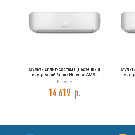
Мульти сплит-система (настенный
Мульти
внутренний блок) Hisense AMS-
внут
09UR4SVETG67 DC Inverter
12
Hisense
14 619
р.