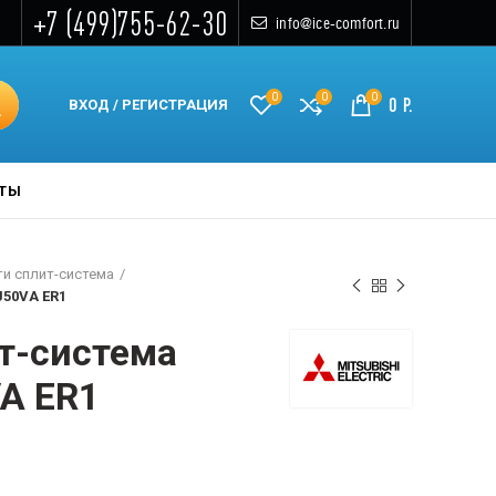
+7 (499)755-62-30
info@ice-comfort.ru
0
0
0
0
Р.
ВХОД / РЕГИСТРАЦИЯ
КТЫ
и сплит-система
J50VA ER1
т-система
A ER1