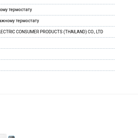
ухому термостату
лажному термостату
LECTRIC CONSUMER PRODUCTS (THAILAND) CO., LTD