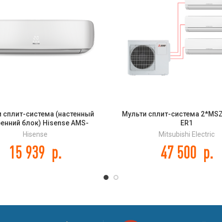
 сплит-система (настенный
Мульти сплит-система 2*MS
ренний блок) Hisense AMS-
ER1
UR4SVETG67 DC Inverter
Hisense
Mitsubishi Electric
15 939
р.
47 500
р.