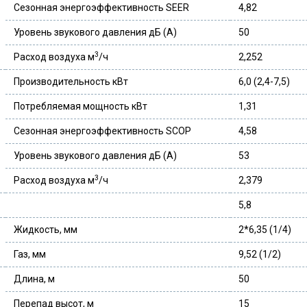
Сезонная энергоэффективность SEER
4,82
Уровень звукового давления дБ (А)
50
3
Расход воздуха м
/ч
2,252
Производительность кВт
6,0 (2,4-7,5)
Потребляемая мощность кВт
1,31
Сезонная энергоэффективность SCOP
4,58
Уровень звукового давления дБ (А)
53
3
Расход воздуха м
/ч
2,379
5,8
Жидкость, мм
2*6,35 (1/4)
Газ, мм
9,52 (1/2)
Длина, м
50
Перепад высот, м
15