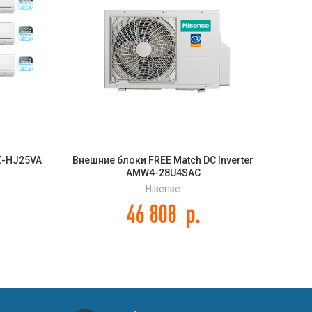
Z-HJ25VA
Внешние блоки FREE Match DC Inverter
Муль
AMW4-28U4SAC
Hisense
46 808
р.