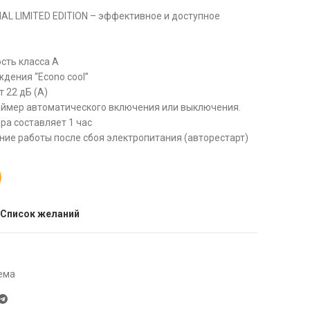
IAL LIMITED EDITION – эффективное и доступное
сть класса А
дения “Econo cool”
 22 дБ (А)
таймер автоматического включения или выключения.
ра составляет 1 час
ние работы после сбоя электропитания (авторестарт)
 Список желаний
ема