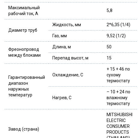
Максимальный
5,8
рабочий ток, А
Жидкость, мм
2*6,35 (1/4)
Диаметр труб
Газ, мм
9,52 (1/2)
Длина, м
50
Фреонопровод
между блоками
Перепад высот, м
15
+ 15 + 46 по
Охлаждение, С
сухому
Гарантированный
термостату
диапазон
наружных
– 10 + 24 по
температур
Нагрев, С
влажному
термостату
MITSHUBISHI
ELECTRIC
CONSUMER
Завод (страна)
PRODUCTS
(THAILAND)