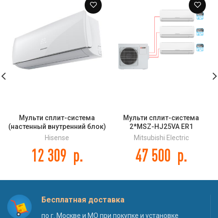
Мульти сплит-система
Мульти сплит-система
(настенный внутренний блок)
2*MSZ-HJ25VA ER1
Hisense AMS-12UR4SVEDB65
Hisense
Mitsubishi Electric
DC Inverter
12 309
р.
47 500
р.
Бесплатная доставка
по г. Москве и МО при покупке и установке