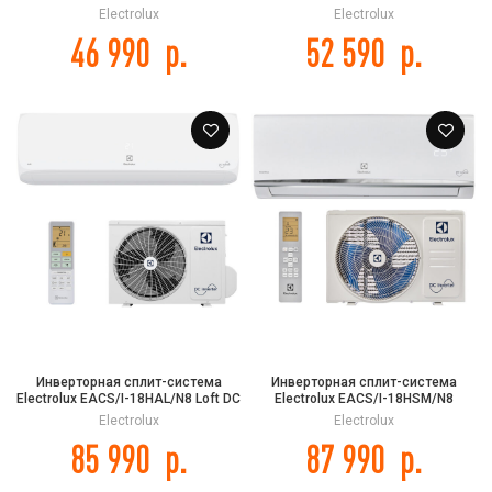
Inverter
Smartline DC Inverter
Electrolux
Electrolux
46 990
р.
52 590
р.
Инверторная сплит-система
Инверторная сплит-система
Electrolux EACS/I-18HAL/N8 Loft DC
Electrolux EACS/I-18HSM/N8
Inverter
Smartline DC Inverter
Electrolux
Electrolux
85 990
р.
87 990
р.