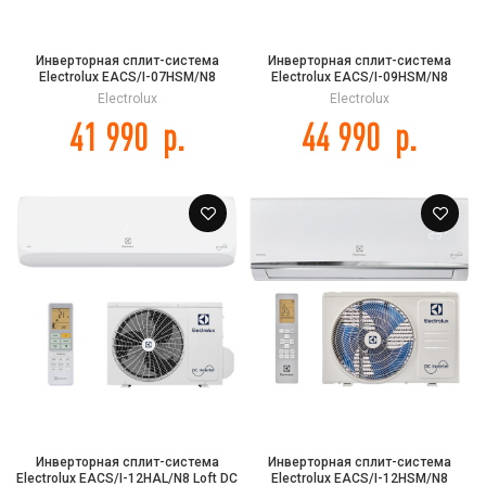
Инверторная сплит-система
Инверторная сплит-система
Electrolux EACS/I-07HSM/N8
Electrolux EACS/I-09HSM/N8
Smartline DC Inverter
Smartline DC Inverter
Electrolux
Electrolux
41 990
р.
44 990
р.
Инверторная сплит-система
Инверторная сплит-система
Electrolux EACS/I-12HAL/N8 Loft DC
Electrolux EACS/I-12HSM/N8