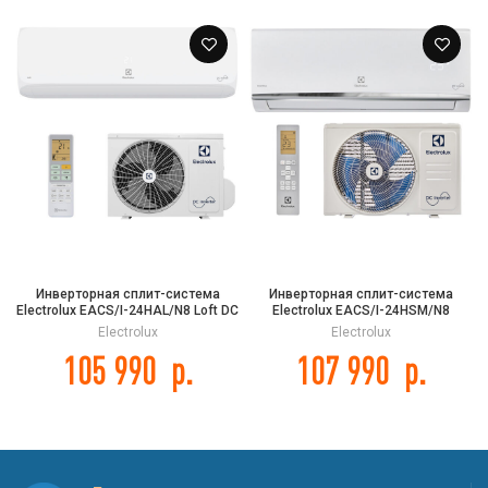
Инверторная сплит-система
Инверторная сплит-система
Electrolux EACS/I-24HAL/N8 Loft DC
Electrolux EACS/I-24HSM/N8
Inverter
Smartline DC Inverter
Electrolux
Electrolux
105 990
р.
107 990
р.