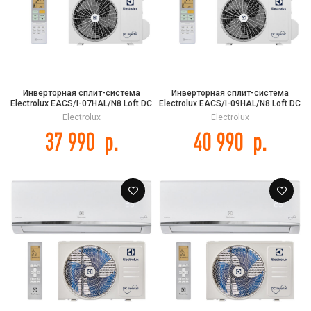
Инверторная сплит-система
Инверторная сплит-система
Electrolux EACS/I-07HAL/N8 Loft DC
Electrolux EACS/I-09HAL/N8 Loft DC
Inverter
Inverter
Electrolux
Electrolux
37 990
р.
40 990
р.